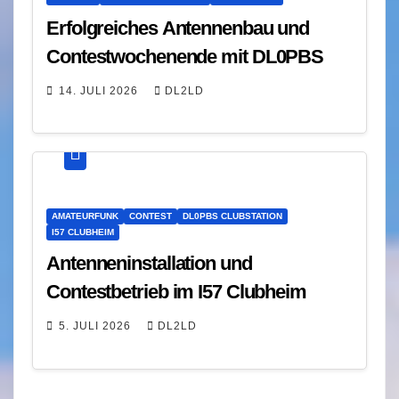
Erfolgreiches Antennenbau und
Contestwochenende mit DL0PBS
14. JULI 2026
DL2LD
AMATEURFUNK
CONTEST
DL0PBS CLUBSTATION
I57 CLUBHEIM
Antenneninstallation und
Contestbetrieb im I57 Clubheim
5. JULI 2026
DL2LD