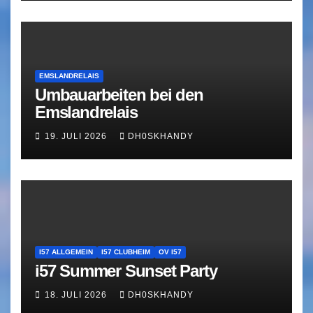
EMSLANDRELAIS
Umbauarbeiten bei den
Emslandrelais
19. JULI 2026
DH0SKHANDY
I57 ALLGEMEIN
I57 CLUBHEIM
OV I57
i57 Summer Sunset Party
18. JULI 2026
DH0SKHANDY