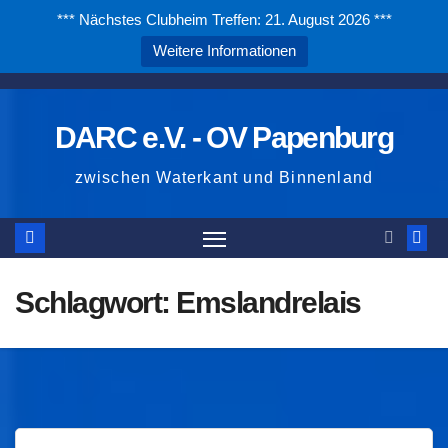
*** Nächstes Clubheim Treffen: 21. August 2026 ***
Weitere Informationen
Zum
Inhalt
DARC e.V. - OV Papenburg
springen
zwischen Waterkant und Binnenland
Schlagwort:
Emslandrelais