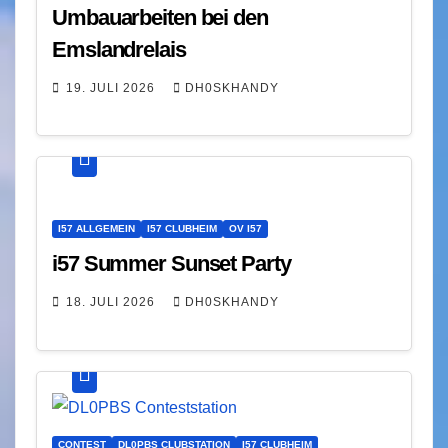
Umbauarbeiten bei den
Emslandrelais
19. JULI 2026
DH0SKHANDY
I57 ALLGEMEIN
I57 CLUBHEIM
OV I57
i57 Summer Sunset Party
18. JULI 2026
DH0SKHANDY
CONTEST
DL0PBS CLUBSTATION
I57 CLUBHEIM