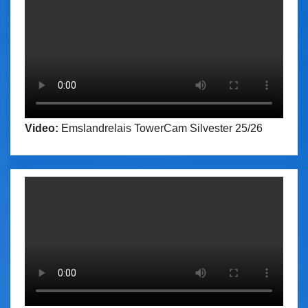
Video:
Emslandrelais TowerCam Silvester 25/26