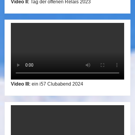
Video II:
Tag der offenen Relais 2023
Video III:
ein i57 Clubabend 2024