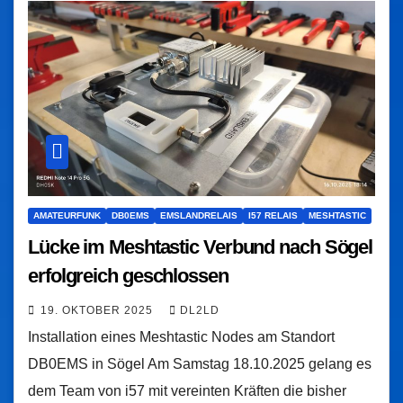
AMATEURFUNK
DB0EMS
EMSLANDRELAIS
I57 RELAIS
MESHTASTIC
Lücke im Meshtastic Verbund nach Sögel
erfolgreich geschlossen
19. OKTOBER 2025
DL2LD
Installation eines Meshtastic Nodes am Standort
DB0EMS in Sögel Am Samstag 18.10.2025 gelang es
dem Team von i57 mit vereinten Kräften die bisher