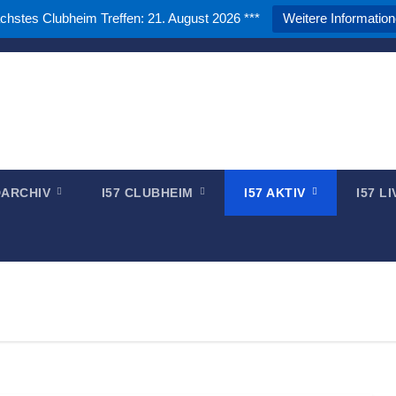
chstes Clubheim Treffen: 21. August 2026 ***
Weitere Informatio
DARC e.V. - OV Papenburg
zwischen Waterkant und Binnenland
LDARCHIV
I57 CLUBHEIM
I57 AKTIV
I57 L