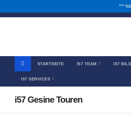
*** Nä
Zum
Inhalt
springen
STARTSEITE
I57 TEAM
I57 BI
I57 SERVICES
i57 Gesine Touren