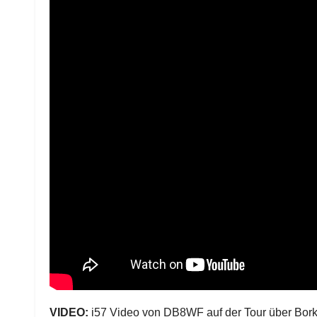
VIDEO:
i57 Video von DB8WF auf der Tour über Bork