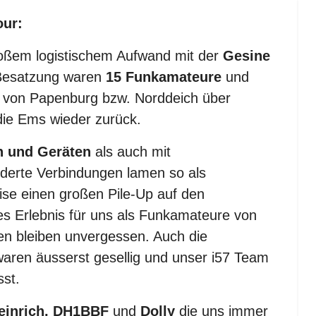
our:
roßem logistischem Aufwand mit der
Gesine
 Besatzung waren
15 Funkamateure
und
n von Papenburg bzw. Norddeich über
die Ems wieder zurück.
n
und Geräten
als auch mit
nderte Verbindungen lamen so als
ise einen großen Pile-Up auf den
es Erlebnis für uns als Funkamateure von
en bleiben unvergessen. Auch die
waren äusserst gesellig und unser i57 Team
st.
einrich, DH1BBF
und
Dolly
die uns immer