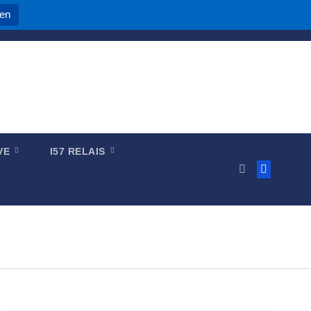
nen
IVE
I57 RELAIS