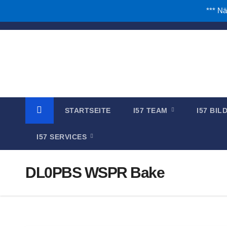
*** Nä
Zum
Inhalt
springen
STARTSEITE
I57 TEAM
I57 BI
I57 SERVICES
DL0PBS WSPR Bake