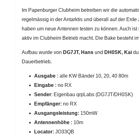
Im Papenburger Clubheim betreiben wir die automat
regelmässig in der Antarktis und überall auf der Erde 
haben um neue Antennen testen zu können. Auch is
aktiv im Clubheim Betrieb macht. Die Bake besteht i
Aufbau wurde von
DG7JT, Hans
und
DH0SK, Kai
dur
Dauerbetrieb.
Ausgabe :
alle KW Bänder 10, 20, 40 80m
Eingabe :
no RX
Sender
: Eigenbau qrpLabs (DG7JT/DH0SK)
Empfänger:
no RX
Ausgangsleistung:
150mW
Antennenhöhe :
10m
Locator:
JO33QB