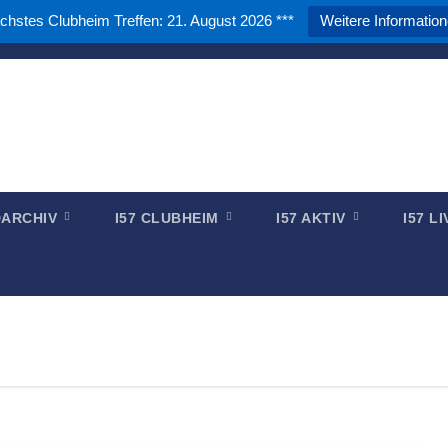
chstes Clubheim Treffen: 21. August 2026 ***
Weitere Informatio
DARC e.V. - OV Papenburg
zwischen Waterkant und Binnenland
LDARCHIV
I57 CLUBHEIM
I57 AKTIV
I57 L