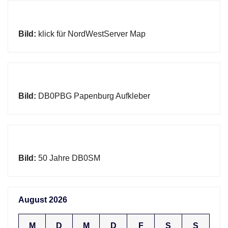
Bild:
klick für NordWestServer Map
Bild:
DB0PBG Papenburg Aufkleber
Bild:
50 Jahre DB0SM
August 2026
M
D
M
D
F
S
S