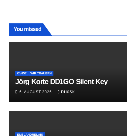
You missed
OV-I57
WIR TRAUERN
Jörg Korte DD1GO Silent Key
6. AUGUST 2026
DH0SK
EMSLANDRELAIS