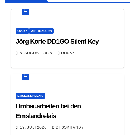
OV-I57
WIR TRAUERN
Jörg Korte DD1GO Silent Key
6. AUGUST 2026
DH0SK
EMSLANDRELAIS
Umbauarbeiten bei den
Emslandrelais
19. JULI 2026
DH0SKHANDY