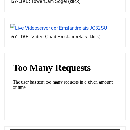
i57-LIVE:
TowerCam Sögel (klick)
i57
-
LIVE:
Video-Quad Emslandrelais (klick)