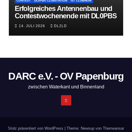
CONTEST
DL0PBS CLUBSTATION
I57 CLUBHEIM
Erfolgreiches Antennenbau und
Contestwochenende mit DL0PBS
14. JULI 2026
DL2LD
DARC e.V. - OV Papenburg
zwischen Waterkant und Binnenland
Stolz präsentiert von WordPress
|
Theme: Newsup von
Themeansar