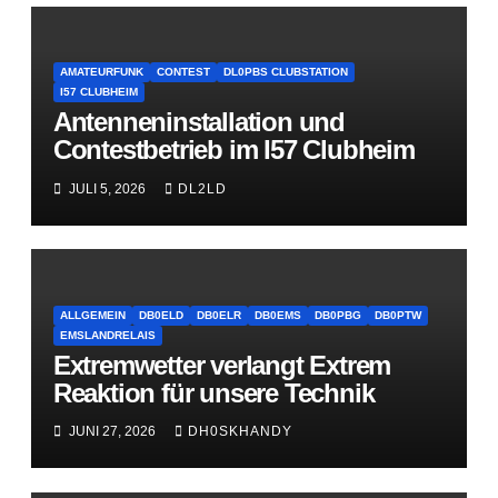
AMATEURFUNK
CONTEST
DL0PBS CLUBSTATION
I57 CLUBHEIM
Antenneninstallation und
Contestbetrieb im I57 Clubheim
JULI 5, 2026
DL2LD
ALLGEMEIN
DB0ELD
DB0ELR
DB0EMS
DB0PBG
DB0PTW
EMSLANDRELAIS
Extremwetter verlangt Extrem
Reaktion für unsere Technik
JUNI 27, 2026
DH0SKHANDY