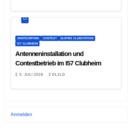
AMATEURFUNK
CONTEST
DL0PBS CLUBSTATION
I57 CLUBHEIM
Antenneninstallation und
Contestbetrieb im I57 Clubheim
5. JULI 2026
DL2LD
Anmelden