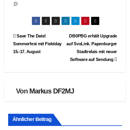
;D
Beitragsnavigation
Save The Date!
DB0PBG erhält Upgrade
Sommerfest mit Fieldday
auf SvxLink. Papenburger
15.-17. August
Stadtrelais mit neuer
Software auf Sendung
Von
Markus DF2MJ
Ähnlicher Beitrag