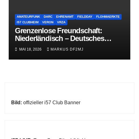
AMATEURFUNK
DARC
EHRENAMT
FIELDDAY
FLOHMAERKTE
I57 CLUBHEIM
VERON
VRZA
Grenzenlose Freundschaft:
Niederländisch – Deutsches
Funkertreffen in Papenburg
MAI 18, 2026
MARKUS DF2MJ
(Video)
Bild:
offizieller i57 Club Banner