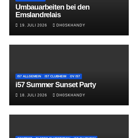
Umbauarbeiten bei den
Emslandrelais
19. JULI 2026
DH0SKHANDY
I57 ALLGEMEIN
I57 CLUBHEIM
OV I57
i57 Summer Sunset Party
18. JULI 2026
DH0SKHANDY