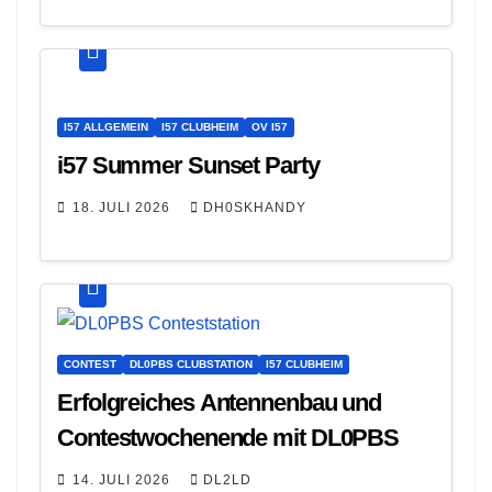
I57 ALLGEMEIN
I57 CLUBHEIM
OV I57
i57 Summer Sunset Party
18. JULI 2026
DH0SKHANDY
CONTEST
DL0PBS CLUBSTATION
I57 CLUBHEIM
Erfolgreiches Antennenbau und
Contestwochenende mit DL0PBS
14. JULI 2026
DL2LD