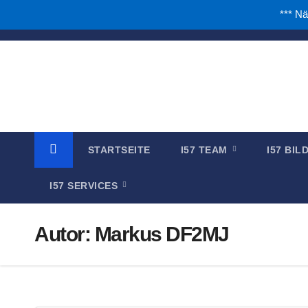
*** Nä
Zum
Inhalt
springen
STARTSEITE
I57 TEAM
I57 BI
I57 SERVICES
Autor:
Markus DF2MJ