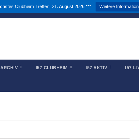
chstes Clubheim Treffen: 21. August 2026 ***
Weitere Informatio
DARC e.V. - OV Papenburg
zwischen Waterkant und Binnenland
LDARCHIV
I57 CLUBHEIM
I57 AKTIV
I57 L