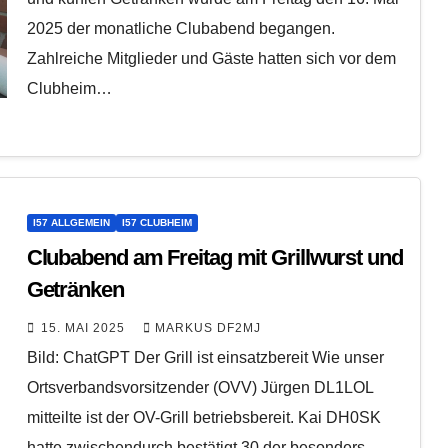
2025 der monatliche Clubabend begangen.
Zahlreiche Mitglieder und Gäste hatten sich vor dem
Clubheim…
I57 ALLGEMEIN
I57 CLUBHEIM
Clubabend am Freitag mit Grillwurst und
Getränken
15. MAI 2025
MARKUS DF2MJ
Bild: ChatGPT Der Grill ist einsatzbereit Wie unser
Ortsverbandsvorsitzender (OVV) Jürgen DL1LOL
mitteilte ist der OV-Grill betriebsbereit. Kai DH0SK
hatte zwischendurch bestätigt 30 der besonders