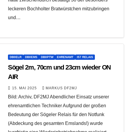
leckeren Bochholter Bratwürstchen mitzubringen
und…
DB0ELR
DB0EMS
DB0PTW
EHRENAMT
I57 RELAIS
Sögel 2m, 70cm und 23cm wieder ON
AIR
15. MAI 2025
MARKUS DF2MJ
Bild: Archiv, DF2MJ Abendlicher Einsatz unserer
ehrenamtlichen Techniker Aufgrund der großen
Bedeutung der Sögeler Relais für den Notfunk
(Abdeckung des gesamten Emslands!) wurde