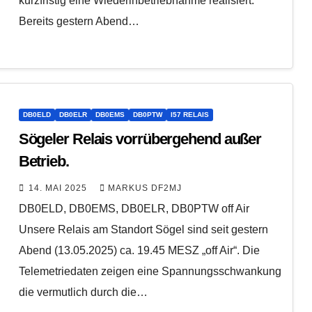
kurzfristig eine Wiederinbetriebnahme realisiert.
Bereits gestern Abend…
DB0ELD
DB0ELR
DB0EMS
DB0PTW
I57 RELAIS
Sögeler Relais vorrübergehend außer
Betrieb.
14. MAI 2025
MARKUS DF2MJ
DB0ELD, DB0EMS, DB0ELR, DB0PTW off Air
Unsere Relais am Standort Sögel sind seit gestern
Abend (13.05.2025) ca. 19.45 MESZ „off Air“. Die
Telemetriedaten zeigen eine Spannungsschwankung
die vermutlich durch die…