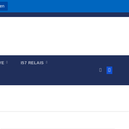
nen
IVE
I57 RELAIS