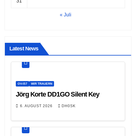
31
« Juli
Latest News
OV-I57
WIR TRAUERN
Jörg Korte DD1GO Silent Key
6. AUGUST 2026
DH0SK