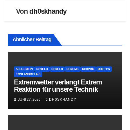
Von
dh0skhandy
Ähnlicher Beitrag
ALLGEMEIN
DB0ELD
DB0ELR
DB0EMS
DB0PBG
DB0PTW
EMSLANDRELAIS
Extremwetter verlangt Extrem
Reaktion für unsere Technik
JUNI 27, 2026
DH0SKHANDY