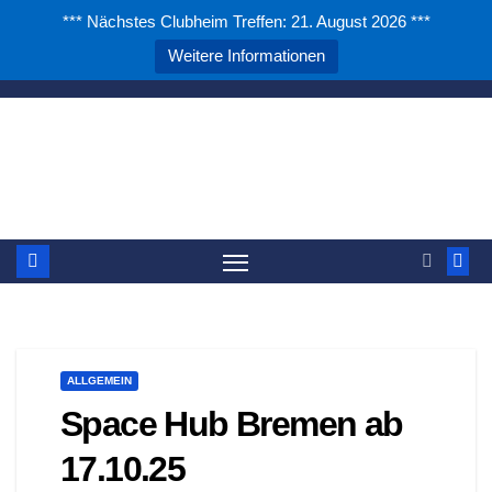
*** Nächstes Clubheim Treffen: 21. August 2026 ***
Weitere Informationen
Zum
Inhalt
DARC e.V. - OV Papenburg
springen
zwischen Waterkant und Binnenland
ALLGEMEIN
Space Hub Bremen ab
17.10.25