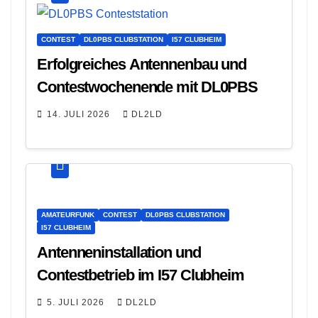
CONTEST
DL0PBS CLUBSTATION
I57 CLUBHEIM
Erfolgreiches Antennenbau und
Contestwochenende mit DL0PBS
14. JULI 2026
DL2LD
AMATEURFUNK
CONTEST
DL0PBS CLUBSTATION
I57 CLUBHEIM
Antenneninstallation und
Contestbetrieb im I57 Clubheim
5. JULI 2026
DL2LD