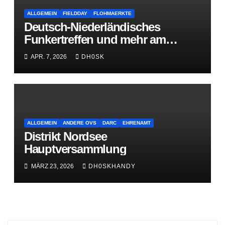
ALLGEMEIN
FIELDDAY
FLOHMAERKTE
Deutsch-Niederländisches
Funkertreffen und mehr am
16.Mai 2026
APR. 7, 2026
DH0SK
ALLGEMEIN
ANDERE OVS
DARC
EHRENAMT
Distrikt Nordsee
Hauptversammlung
MÄRZ 23, 2026
DH0SKHANDY