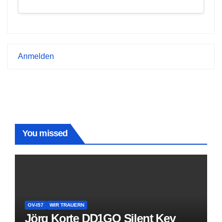
Anmelden
You missed
OV-I57
WIR TRAUERN
Jörg Korte DD1GO Silent Key