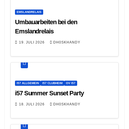
EMSLANDRELAIS
Umbauarbeiten bei den
Emslandrelais
19. JULI 2026
DH0SKHANDY
I57 ALLGEMEIN
I57 CLUBHEIM
OV I57
i57 Summer Sunset Party
18. JULI 2026
DH0SKHANDY