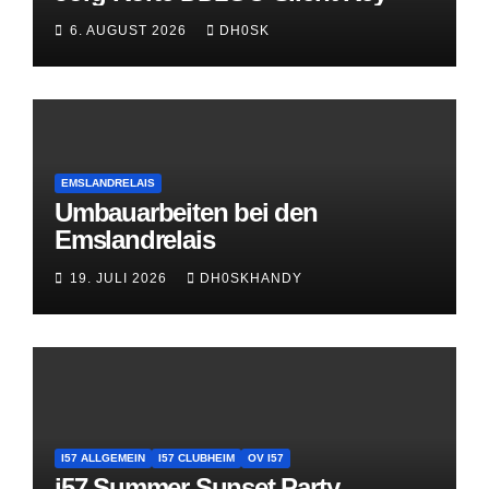
6. AUGUST 2026
DH0SK
EMSLANDRELAIS
Umbauarbeiten bei den
Emslandrelais
19. JULI 2026
DH0SKHANDY
I57 ALLGEMEIN
I57 CLUBHEIM
OV I57
i57 Summer Sunset Party