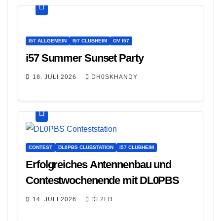
I57 ALLGEMEIN
I57 CLUBHEIM
OV I57
i57 Summer Sunset Party
18. JULI 2026
DH0SKHANDY
CONTEST
DL0PBS CLUBSTATION
I57 CLUBHEIM
Erfolgreiches Antennenbau und
Contestwochenende mit DL0PBS
14. JULI 2026
DL2LD