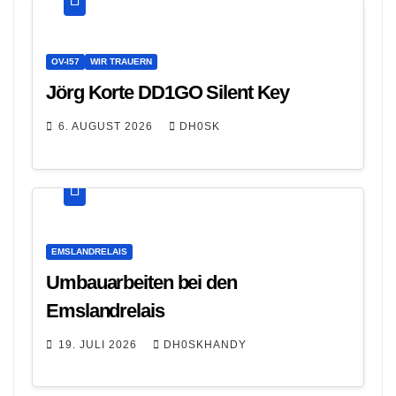
OV-I57
WIR TRAUERN
Jörg Korte DD1GO Silent Key
6. AUGUST 2026
DH0SK
EMSLANDRELAIS
Umbauarbeiten bei den
Emslandrelais
19. JULI 2026
DH0SKHANDY