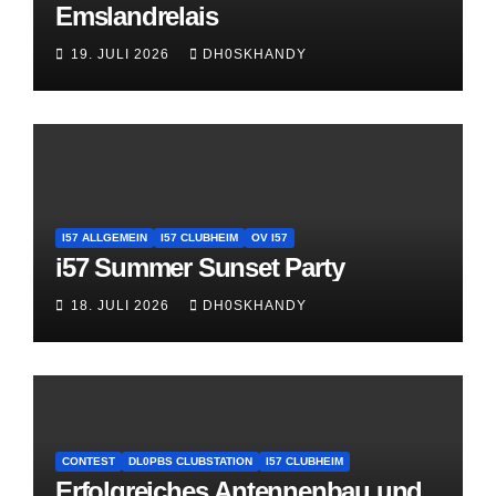
Emslandrelais
19. JULI 2026
DH0SKHANDY
I57 ALLGEMEIN
I57 CLUBHEIM
OV I57
i57 Summer Sunset Party
18. JULI 2026
DH0SKHANDY
CONTEST
DL0PBS CLUBSTATION
I57 CLUBHEIM
Erfolgreiches Antennenbau und