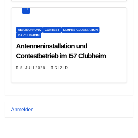
AMATEURFUNK
CONTEST
DL0PBS CLUBSTATION
I57 CLUBHEIM
Antenneninstallation und
Contestbetrieb im I57 Clubheim
5. JULI 2026
DL2LD
Anmelden