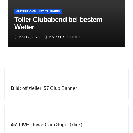
ANDERE OVS
I57 CLUBHEIM
Toller Clubabend bei bestem
Wetter
MAI 17, 2025
MARKUS DF2MJ
Bild:
offizieller i57 Club Banner
i57-LIVE:
TowerCam Sögel (klick)