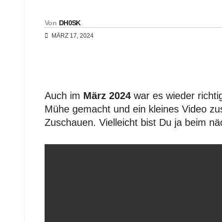
Von
DH0SK
MÄRZ 17, 2024
Auch im
März 2024
war es wieder richti
Mühe gemacht und ein kleines Video zu
Zuschauen. Vielleicht bist Du ja beim n