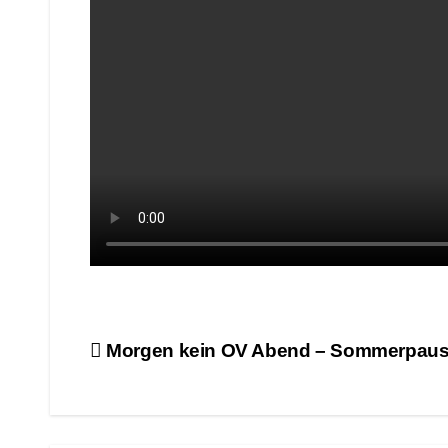
Beitragsnavigation
Morgen kein OV Abend – Sommerpau