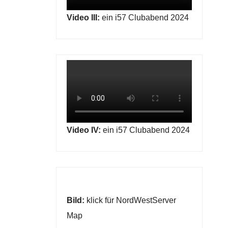
Video III:
ein i57 Clubabend 2024
Video IV:
ein i57 Clubabend 2024
Bild:
klick für NordWestServer
Map