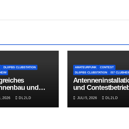
DL0PBS CLUBSTATION
AMATEURFUNK
CONTEST
HEIM
DL0PBS CLUBSTATION
I57 CLUBHEI
greiches
Antenneninstallati
nnenbau und
und Contestbetrie
estwochenende
I57 Clubheim
4, 2026
DL2LD
JULI 5, 2026
DL2LD
DL0PBS