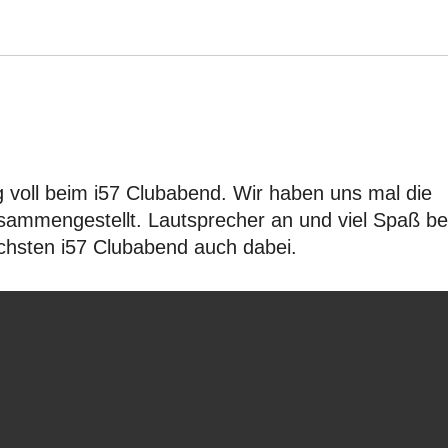
g voll beim i57 Clubabend. Wir haben uns mal die
sammengestellt. Lautsprecher an und viel Spaß b
ächsten i57 Clubabend auch dabei.