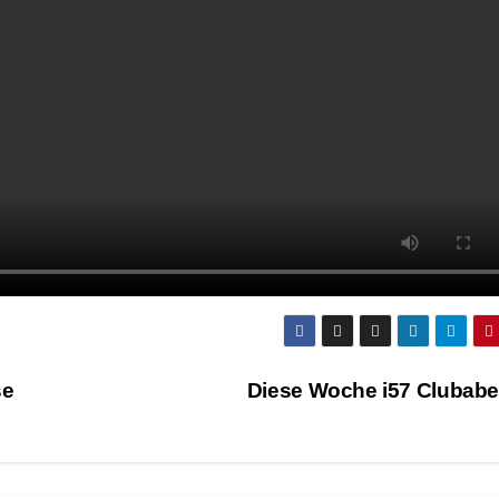
se
Diese Woche i57 Clubab