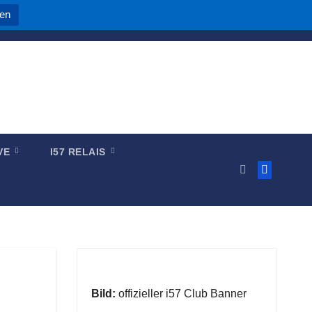
nen
IVE
I57 RELAIS
Bild:
offizieller i57 Club Banner