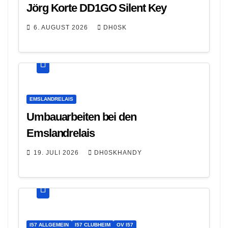
Jörg Korte DD1GO Silent Key
6. AUGUST 2026
DH0SK
EMSLANDRELAIS
Umbauarbeiten bei den
Emslandrelais
19. JULI 2026
DH0SKHANDY
I57 ALLGEMEIN
I57 CLUBHEIM
OV I57