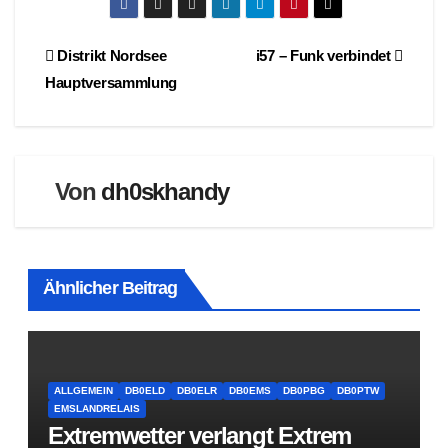
Beitragsnavigation
Distrikt Nordsee
i57 – Funk verbindet
Hauptversammlung
Von
dh0skhandy
Ähnlicher Beitrag
ALLGEMEIN
DB0ELD
DB0ELR
DB0EMS
DB0PBG
DB0PTW
EMSLANDRELAIS
Extremwetter verlangt Extrem