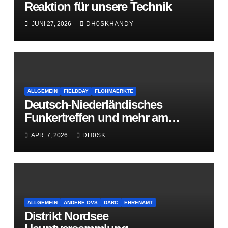
Reaktion für unsere Technik
JUNI 27, 2026
DH0SKHANDY
ALLGEMEIN
FIELDDAY
FLOHMAERKTE
Deutsch-Niederländisches
Funkertreffen und mehr am
16.Mai 2026
APR. 7, 2026
DH0SK
ALLGEMEIN
ANDERE OVS
DARC
EHRENAMT
Distrikt Nordsee