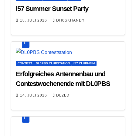
i57 Summer Sunset Party
18. JULI 2026
DH0SKHANDY
CONTEST
DL0PBS CLUBSTATION
I57 CLUBHEIM
Erfolgreiches Antennenbau und
Contestwochenende mit DL0PBS
14. JULI 2026
DL2LD