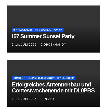
I57 ALLGEMEIN
I57 CLUBHEIM
OV I57
i57 Summer Sunset Party
18. JULI 2026
DH0SKHANDY
CONTEST
DL0PBS CLUBSTATION
I57 CLUBHEIM
Erfolgreiches Antennenbau und
Contestwochenende mit DL0PBS
14. JULI 2026
DL2LD