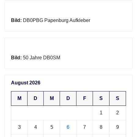
Bild:
DB0PBG Papenburg Aufkleber
Bild:
50 Jahre DB0SM
August 2026
M
D
M
D
F
S
S
1
2
3
4
5
6
7
8
9