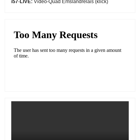
i57
-
LIVE:
Video-Quad Emslandrelais (klick)