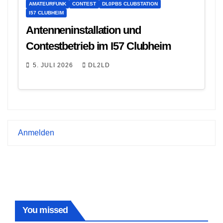
AMATEURFUNK
CONTEST
DL0PBS CLUBSTATION
I57 CLUBHEIM
Antenneninstallation und
Contestbetrieb im I57 Clubheim
5. JULI 2026
DL2LD
Anmelden
You missed