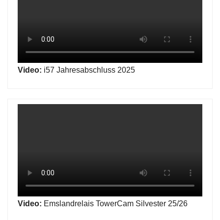
Video:
i57 Jahresabschluss 2025
Video:
Emslandrelais TowerCam Silvester 25/26