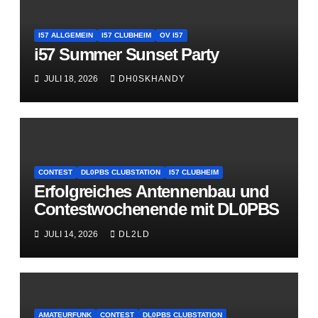
I57 ALLGEMEIN
I57 CLUBHEIM
OV I57
i57 Summer Sunset Party
JULI 18, 2026
DH0SKHANDY
CONTEST
DL0PBS CLUBSTATION
I57 CLUBHEIM
Erfolgreiches Antennenbau und
Contestwochenende mit DL0PBS
JULI 14, 2026
DL2LD
AMATEURFUNK
CONTEST
DL0PBS CLUBSTATION