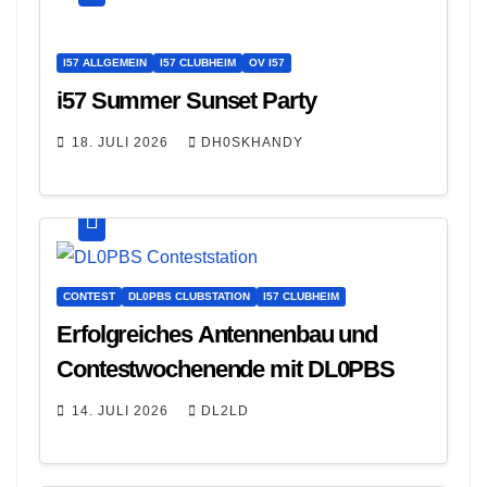
I57 ALLGEMEIN
I57 CLUBHEIM
OV I57
i57 Summer Sunset Party
18. JULI 2026
DH0SKHANDY
CONTEST
DL0PBS CLUBSTATION
I57 CLUBHEIM
Erfolgreiches Antennenbau und
Contestwochenende mit DL0PBS
14. JULI 2026
DL2LD