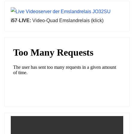
i57
-
LIVE:
Video-Quad Emslandrelais (klick)