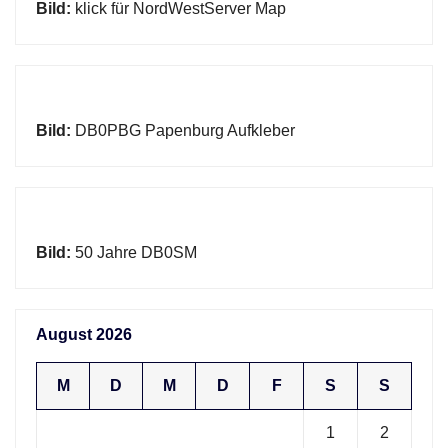
Bild:
klick für NordWestServer Map
Bild:
DB0PBG Papenburg Aufkleber
Bild:
50 Jahre DB0SM
August 2026
M
D
M
D
F
S
S
1
2