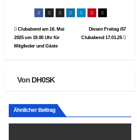
Beitragsnavigation
Clubabend am 16. Mai
Diesen Freitag i57
2025 um 19.00 Uhr für
Clubabend 17.01.25
Mitglieder und Gäste
Von
DH0SK
Ähnlicher Beitrag