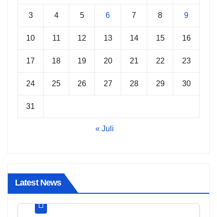
3
4
5
6
7
8
9
10
11
12
13
14
15
16
17
18
19
20
21
22
23
24
25
26
27
28
29
30
31
« Juli
Latest News