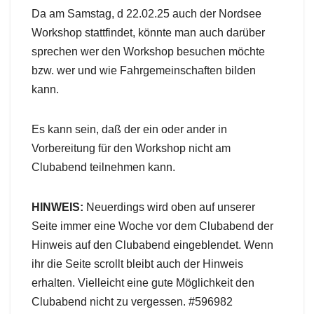
Da am Samstag, d 22.02.25 auch der Nordsee
Workshop stattfindet, könnte man auch darüber
sprechen wer den Workshop besuchen möchte
bzw. wer und wie Fahrgemeinschaften bilden
kann.
Es kann sein, daß der ein oder ander in
Vorbereitung für den Workshop nicht am
Clubabend teilnehmen kann.
HINWEIS:
Neuerdings wird oben auf unserer
Seite immer eine Woche vor dem Clubabend der
Hinweis auf den Clubabend eingeblendet. Wenn
ihr die Seite scrollt bleibt auch der Hinweis
erhalten. Vielleicht eine gute Möglichkeit den
Clubabend nicht zu vergessen. #596982