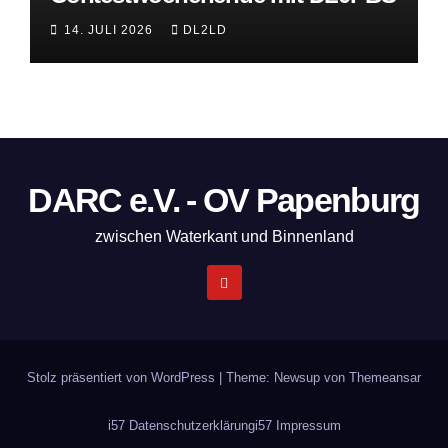
14. JULI 2026
DL2LD
DARC e.V. - OV Papenburg
zwischen Waterkant und Binnenland
Stolz präsentiert von WordPress
|
Theme: Newsup von
Themeansar
i57 Datenschutzerklärung
i57 Impressum