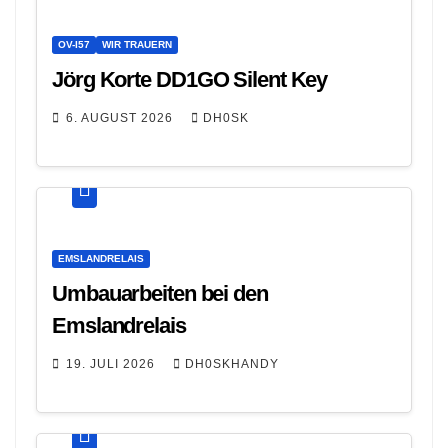
OV-I57
WIR TRAUERN
Jörg Korte DD1GO Silent Key
6. AUGUST 2026
DH0SK
EMSLANDRELAIS
Umbauarbeiten bei den
Emslandrelais
19. JULI 2026
DH0SKHANDY