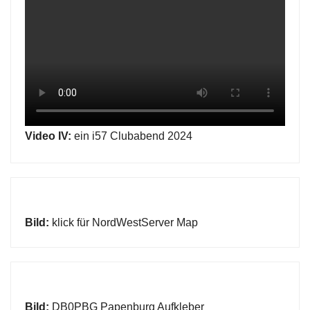
Video IV:
ein i57 Clubabend 2024
Bild:
klick für NordWestServer Map
Bild:
DB0PBG Papenburg Aufkleber