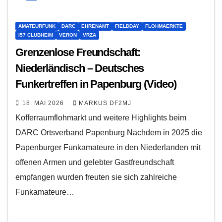
AMATEURFUNK
DARC
EHRENAMT
FIELDDAY
FLOHMAERKTE
I57 CLUBHEIM
VERON
VRZA
Grenzenlose Freundschaft:
Niederländisch – Deutsches
Funkertreffen in Papenburg (Video)
18. MAI 2026
MARKUS DF2MJ
Kofferraumflohmarkt und weitere Highlights beim
DARC Ortsverband Papenburg Nachdem in 2025 die
Papenburger Funkamateure in den Niederlanden mit
offenen Armen und gelebter Gastfreundschaft
empfangen wurden freuten sie sich zahlreiche
Funkamateure…