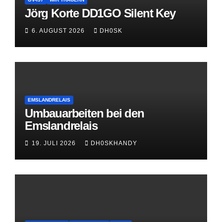
Jörg Korte DD1GO Silent Key
6. AUGUST 2026
DH0SK
EMSLANDRELAIS
Umbauarbeiten bei den
Emslandrelais
19. JULI 2026
DH0SKHANDY