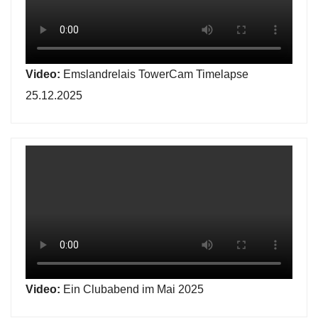
Video:
Emslandrelais TowerCam Timelapse
25.12.2025
Video:
Ein Clubabend im Mai 2025