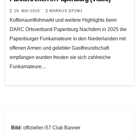
18. MAI 2026
MARKUS DF2MJ
Kofferraumflohmarkt und weitere Highlights beim
DARC Ortsverband Papenburg Nachdem in 2025 die
Papenburger Funkamateure in den Niederlanden mit
offenen Armen und gelebter Gastfreundschaft
empfangen wurden freuten sie sich zahlreiche
Funkamateure…
Bild:
offizieller i57 Club Banner