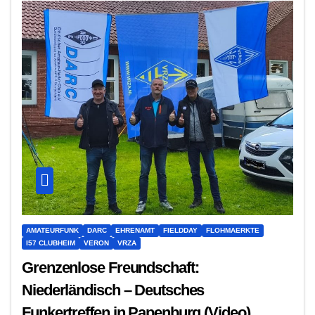
AMATEURFUNK
DARC
EHRENAMT
FIELDDAY
FLOHMAERKTE
I57 CLUBHEIM
VERON
VRZA
Grenzenlose Freundschaft:
Niederländisch – Deutsches
Funkertreffen in Papenburg (Video)