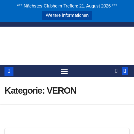
*** Nächstes Clubheim Treffen: 21. August 2026 ***
Weitere Informationen
Zum
Inhalt
DARC e.V. - OV Papenburg
springen
zwischen Waterkant und Binnenland
Kategorie:
VERON