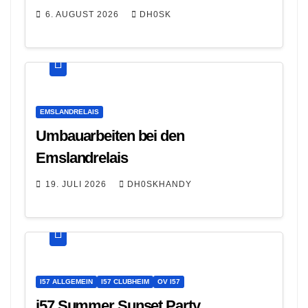
6. AUGUST 2026
DH0SK
EMSLANDRELAIS
Umbauarbeiten bei den
Emslandrelais
19. JULI 2026
DH0SKHANDY
I57 ALLGEMEIN
I57 CLUBHEIM
OV I57
i57 Summer Sunset Party