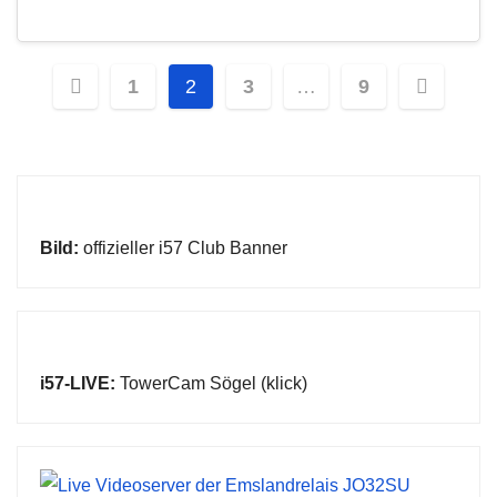
Seitennummerierung
1
2
3
…
9
der
Beiträge
Bild:
offizieller i57 Club Banner
i57-LIVE:
TowerCam Sögel (klick)