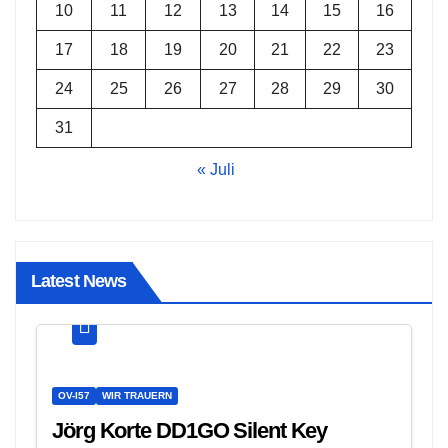
10
11
12
13
14
15
16
17
18
19
20
21
22
23
24
25
26
27
28
29
30
31
« Juli
Latest News
OV-I57
WIR TRAUERN
Jörg Korte DD1GO Silent Key