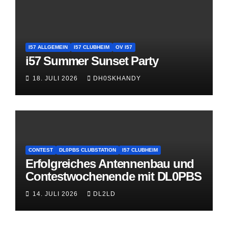
I57 ALLGEMEIN
I57 CLUBHEIM
OV I57
i57 Summer Sunset Party
18. JULI 2026
DH0SKHANDY
CONTEST
DL0PBS CLUBSTATION
I57 CLUBHEIM
Erfolgreiches Antennenbau und
Contestwochenende mit DL0PBS
14. JULI 2026
DL2LD