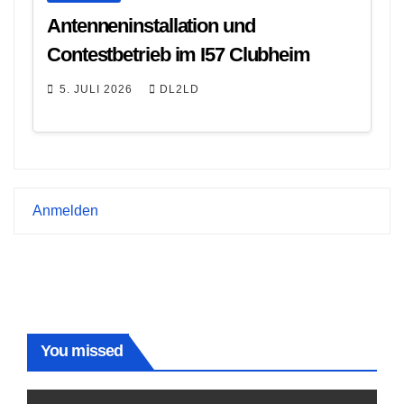
Antenneninstallation und
Contestbetrieb im I57 Clubheim
5. JULI 2026
DL2LD
Anmelden
You missed