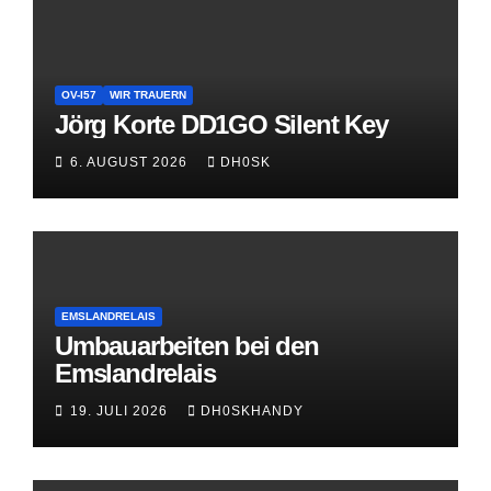
OV-I57
WIR TRAUERN
Jörg Korte DD1GO Silent Key
6. AUGUST 2026
DH0SK
EMSLANDRELAIS
Umbauarbeiten bei den
Emslandrelais
19. JULI 2026
DH0SKHANDY