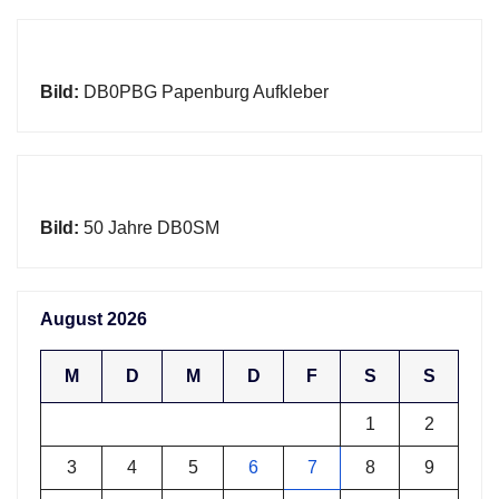
Bild:
DB0PBG Papenburg Aufkleber
Bild:
50 Jahre DB0SM
August 2026
M
D
M
D
F
S
S
1
2
3
4
5
6
7
8
9