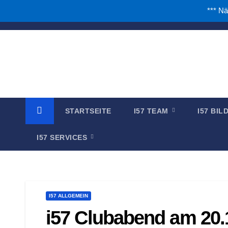
*** Nä
Zum
Inhalt
springen
STARTSEITE
I57 TEAM
I57 BI
I57 SERVICES
I57 ALLGEMEIN
i57 Clubabend am 20.