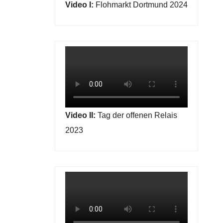
Video I:
Flohmarkt Dortmund 2024
Video II:
Tag der offenen Relais
2023