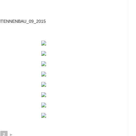
ANTENNENBAU_09_2015
2
►