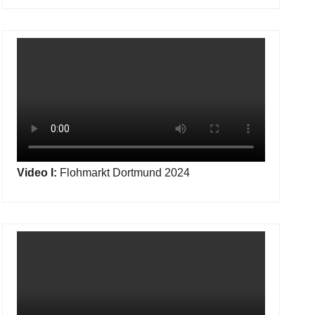
Video I:
Flohmarkt Dortmund 2024