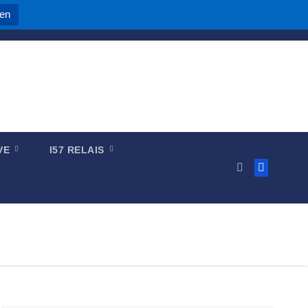
nen
IVE
I57 RELAIS