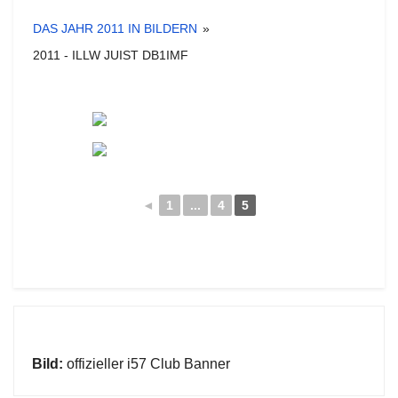
DAS JAHR 2011 IN BILDERN
»
2011 - ILLW JUIST DB1IMF
◄
1
...
4
5
Bild:
offizieller i57 Club Banner