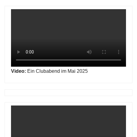
Video:
Ein Clubabend im Mai 2025