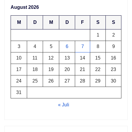
August 2026
M
D
M
D
F
S
S
1
2
3
4
5
6
7
8
9
10
11
12
13
14
15
16
17
18
19
20
21
22
23
24
25
26
27
28
29
30
31
« Juli