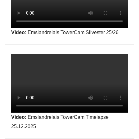
Video:
Emslandrelais TowerCam Silvester 25/26
Video:
Emslandrelais TowerCam Timelapse
25.12.2025