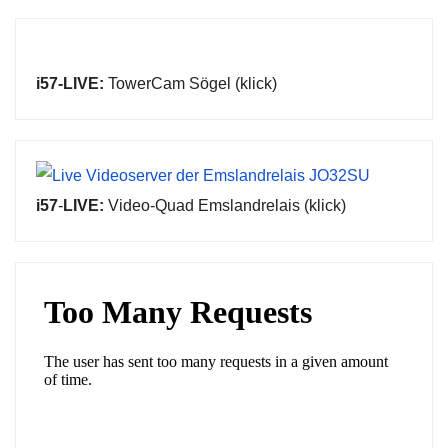
i57-LIVE:
TowerCam Sögel (klick)
i57
-
LIVE:
Video-Quad Emslandrelais (klick)