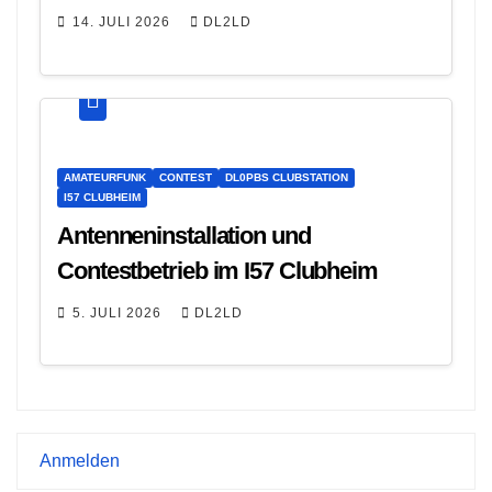
14. JULI 2026
DL2LD
AMATEURFUNK
CONTEST
DL0PBS CLUBSTATION
I57 CLUBHEIM
Antenneninstallation und
Contestbetrieb im I57 Clubheim
5. JULI 2026
DL2LD
Anmelden