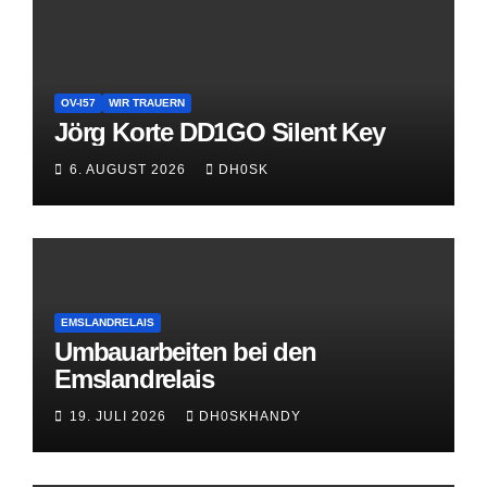
OV-I57
WIR TRAUERN
Jörg Korte DD1GO Silent Key
6. AUGUST 2026
DH0SK
EMSLANDRELAIS
Umbauarbeiten bei den
Emslandrelais
19. JULI 2026
DH0SKHANDY