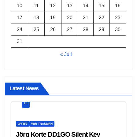
10
11
12
13
14
15
16
17
18
19
20
21
22
23
24
25
26
27
28
29
30
31
« Juli
Latest News
OV-I57
WIR TRAUERN
Jörg Korte DD1GO Silent Key