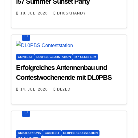
i57 Summer Sunset Party
18. JULI 2026
DH0SKHANDY
CONTEST
DL0PBS CLUBSTATION
I57 CLUBHEIM
Erfolgreiches Antennenbau und
Contestwochenende mit DL0PBS
14. JULI 2026
DL2LD
AMATEURFUNK
CONTEST
DL0PBS CLUBSTATION