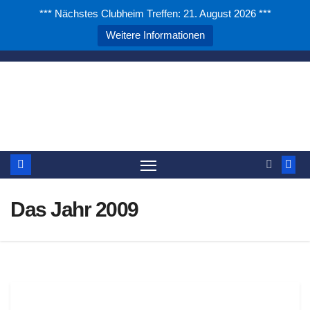
*** Nächstes Clubheim Treffen: 21. August 2026 ***
Weitere Informationen
Zum
Inhalt
DARC e.V. - OV Papenburg
springen
zwischen Waterkant und Binnenland
Das Jahr 2009