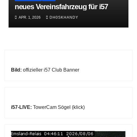
neues Vereinsfahrzeug für i57
APR. 1, 2026
DH0SKHANDY
Bild:
offizieller i57 Club Banner
i57-LIVE:
TowerCam Sögel (klick)