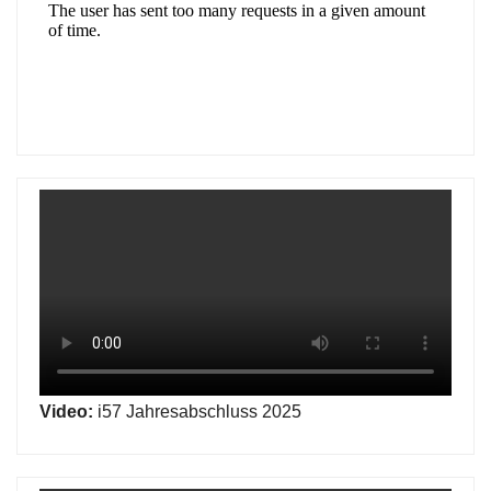
Video:
i57 Jahresabschluss 2025