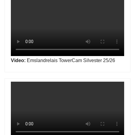
Video:
Emslandrelais TowerCam Silvester 25/26