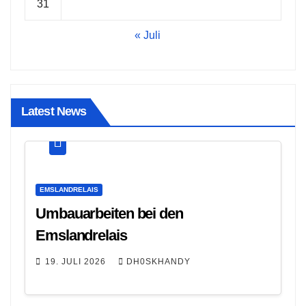
31
« Juli
Latest News
EMSLANDRELAIS
Umbauarbeiten bei den
Emslandrelais
19. JULI 2026
DH0SKHANDY