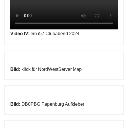
Video IV:
ein i57 Clubabend 2024
Bild:
klick für NordWestServer Map
Bild:
DB0PBG Papenburg Aufkleber