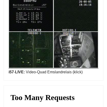
i57
-
LIVE:
Video-Quad Emslandrelais (klick)