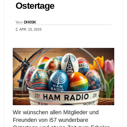
Ostertage
Von
DH0SK
APR. 15, 2025
Wir wünschen allen Mitglieder und
Freunden von i57 wunderbare