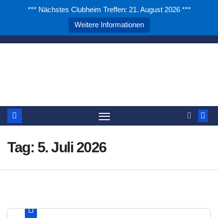
*** Nächstes Clubheim Treffen: 21. August 2026 ***
Weitere Informationen
Zum
Inhalt
DARC e.V. - OV Papenburg
springen
zwischen Waterkant und Binnenland
Tag:
5. Juli 2026