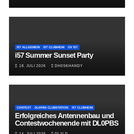
I57 ALLGEMEIN
I57 CLUBHEIM
OV I57
i57 Summer Sunset Party
18. JULI 2026
DH0SKHANDY
CONTEST
DL0PBS CLUBSTATION
I57 CLUBHEIM
Erfolgreiches Antennenbau und
Contestwochenende mit DL0PBS
14. JULI 2026
DL2LD