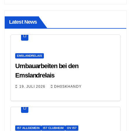
Latest News
EMSLANDRELAIS
Umbauarbeiten bei den
Emslandrelais
19. JULI 2026
DH0SKHANDY
I57 ALLGEMEIN
I57 CLUBHEIM
OV I57