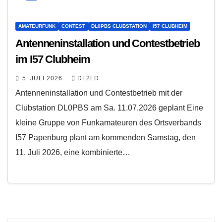
AMATEURFUNK
CONTEST
DL0PBS CLUBSTATION
I57 CLUBHEIM
Antenneninstallation und Contestbetrieb
im I57 Clubheim
5. JULI 2026
DL2LD
Antenneninstallation und Contestbetrieb mit der
Clubstation DL0PBS am Sa. 11.07.2026 geplant Eine
kleine Gruppe von Funkamateuren des Ortsverbands
I57 Papenburg plant am kommenden Samstag, den
11. Juli 2026, eine kombinierte…