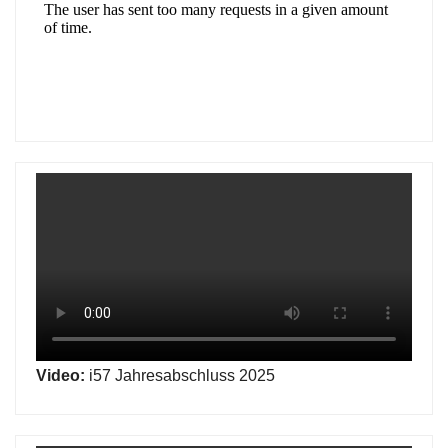
Video:
i57 Jahresabschluss 2025