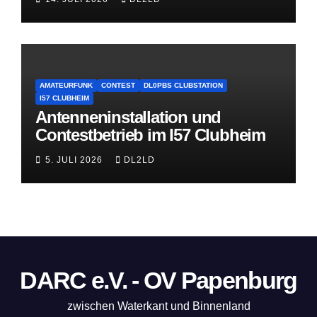
AMATEURFUNK
CONTEST
DL0PBS CLUBSTATION
I57 CLUBHEIM
Antenneninstallation und
Contestbetrieb im I57 Clubheim
5. JULI 2026
DL2LD
DARC e.V. - OV Papenburg
zwischen Waterkant und Binnenland