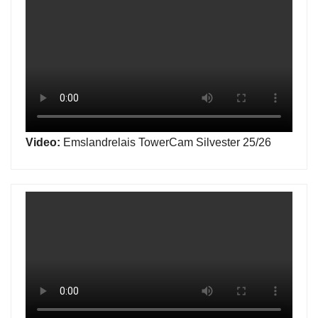
Video:
Emslandrelais TowerCam Silvester 25/26