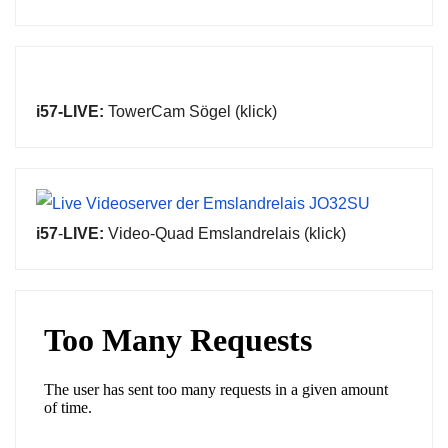
i57-LIVE:
TowerCam Sögel (klick)
i57
-
LIVE:
Video-Quad Emslandrelais (klick)