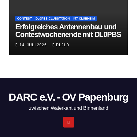
CONTEST
DL0PBS CLUBSTATION
I57 CLUBHEIM
Erfolgreiches Antennenbau und
Contestwochenende mit DL0PBS
14. JULI 2026
DL2LD
DARC e.V. - OV Papenburg
zwischen Waterkant und Binnenland