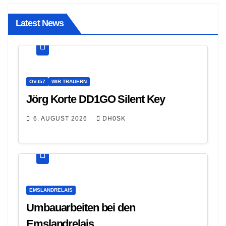
Latest News
OV-I57
WIR TRAUERN
Jörg Korte DD1GO Silent Key
6. AUGUST 2026
DH0SK
EMSLANDRELAIS
Umbauarbeiten bei den
Emslandrelais