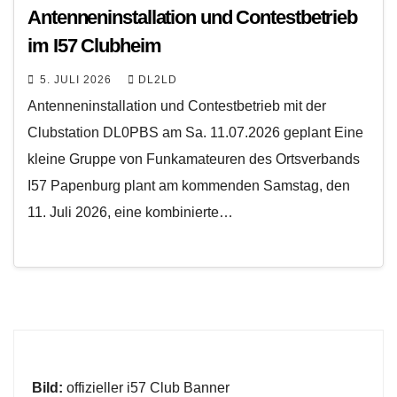
Antenneninstallation und Contestbetrieb
im I57 Clubheim
5. JULI 2026
DL2LD
Antenneninstallation und Contestbetrieb mit der
Clubstation DL0PBS am Sa. 11.07.2026 geplant Eine
kleine Gruppe von Funkamateuren des Ortsverbands
I57 Papenburg plant am kommenden Samstag, den
11. Juli 2026, eine kombinierte…
Bild:
offizieller i57 Club Banner