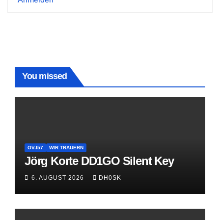
You missed
OV-I57
WIR TRAUERN
Jörg Korte DD1GO Silent Key
6. AUGUST 2026
DH0SK