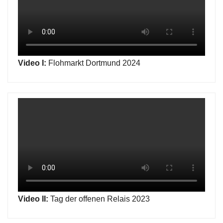
Video I:
Flohmarkt Dortmund 2024
Video II:
Tag der offenen Relais 2023