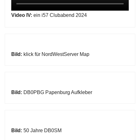
Video IV:
ein i57 Clubabend 2024
Bild:
klick für NordWestServer Map
Bild:
DB0PBG Papenburg Aufkleber
Bild:
50 Jahre DB0SM