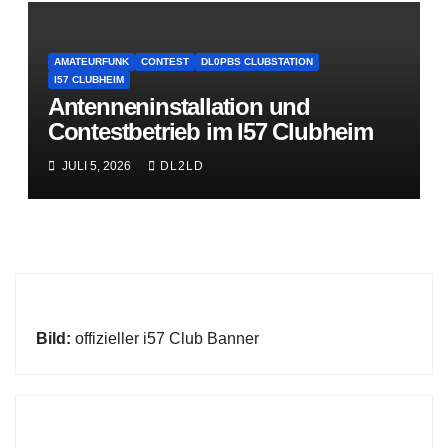
AMATEURFUNK
CONTEST
DL0PBS CLUBSTATION
I57 CLUBHEIM
Antenneninstallation und
Contestbetrieb im I57 Clubheim
JULI 5, 2026
DL2LD
Bild:
offizieller i57 Club Banner