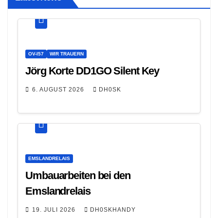
OV-I57
WIR TRAUERN
Jörg Korte DD1GO Silent Key
6. AUGUST 2026
DH0SK
EMSLANDRELAIS
Umbauarbeiten bei den
Emslandrelais
19. JULI 2026
DH0SKHANDY