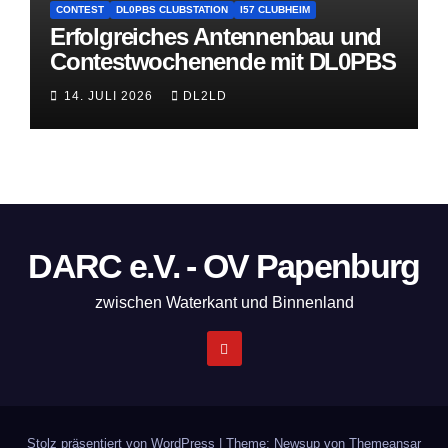
CONTEST
DL0PBS CLUBSTATION
I57 CLUBHEIM
Erfolgreiches Antennenbau und
Contestwochenende mit DL0PBS
14. JULI 2026
DL2LD
DARC e.V. - OV Papenburg
zwischen Waterkant und Binnenland
Stolz präsentiert von WordPress
|
Theme: Newsup von
Themeansar