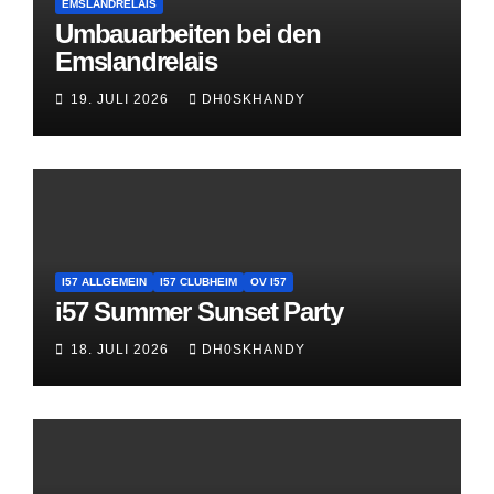
EMSLANDRELAIS
Umbauarbeiten bei den
Emslandrelais
19. JULI 2026
DH0SKHANDY
I57 ALLGEMEIN
I57 CLUBHEIM
OV I57
i57 Summer Sunset Party
18. JULI 2026
DH0SKHANDY