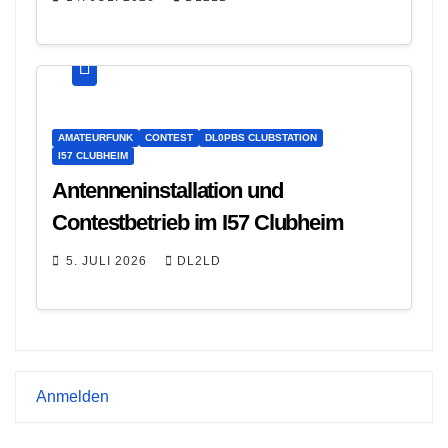
AMATEURFUNK
CONTEST
DL0PBS CLUBSTATION
I57 CLUBHEIM
Antenneninstallation und
Contestbetrieb im I57 Clubheim
5. JULI 2026
DL2LD
Anmelden