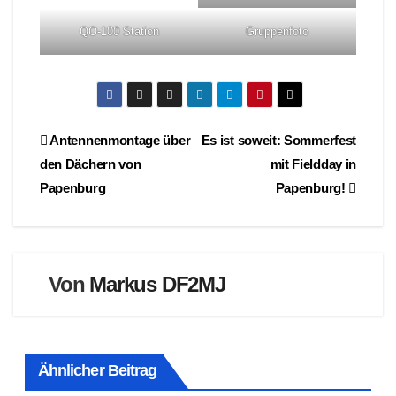
QO-100 Station
Gruppenfoto
Beitragsnavigation
Antennenmontage über
Es ist soweit: Sommerfest
den Dächern von
mit Fieldday in
Papenburg
Papenburg!
Von
Markus DF2MJ
Ähnlicher Beitrag