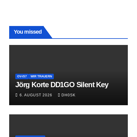
You missed
OV-I57
WIR TRAUERN
Jörg Korte DD1GO Silent Key
6. AUGUST 2026
DH0SK