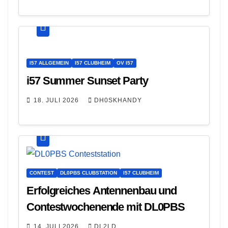
I57 ALLGEMEIN
I57 CLUBHEIM
OV I57
i57 Summer Sunset Party
18. JULI 2026
DH0SKHANDY
CONTEST
DL0PBS CLUBSTATION
I57 CLUBHEIM
Erfolgreiches Antennenbau und
Contestwochenende mit DL0PBS
14. JULI 2026
DL2LD