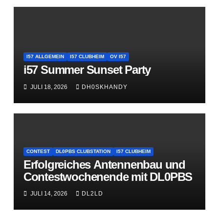
I57 ALLGEMEIN
I57 CLUBHEIM
OV I57
i57 Summer Sunset Party
JULI 18, 2026
DH0SKHANDY
CONTEST
DL0PBS CLUBSTATION
I57 CLUBHEIM
Erfolgreiches Antennenbau und
Contestwochenende mit DL0PBS
JULI 14, 2026
DL2LD