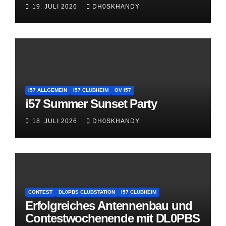
19. JULI 2026
DH0SKHANDY
I57 ALLGEMEIN
I57 CLUBHEIM
OV I57
i57 Summer Sunset Party
18. JULI 2026
DH0SKHANDY
CONTEST
DL0PBS CLUBSTATION
I57 CLUBHEIM
Erfolgreiches Antennenbau und
Contestwochenende mit DL0PBS