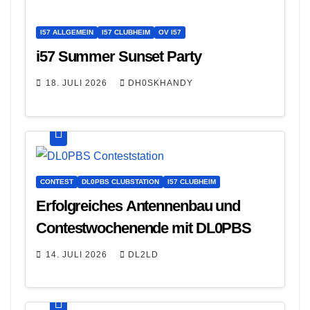
I57 ALLGEMEIN
I57 CLUBHEIM
OV I57
i57 Summer Sunset Party
18. JULI 2026
DH0SKHANDY
CONTEST
DL0PBS CLUBSTATION
I57 CLUBHEIM
Erfolgreiches Antennenbau und
Contestwochenende mit DL0PBS
14. JULI 2026
DL2LD