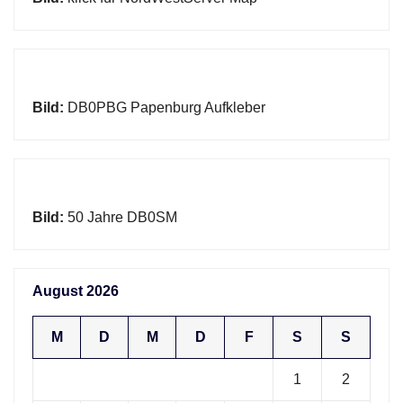
Bild:
DB0PBG Papenburg Aufkleber
Bild:
50 Jahre DB0SM
August 2026
M
D
M
D
F
S
S
1
2