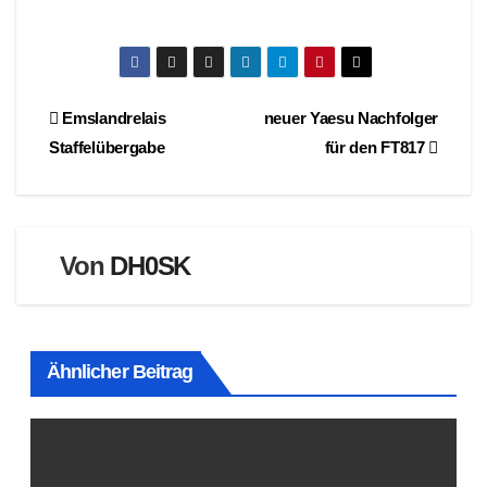
Beitragsnavigation
Emslandrelais
neuer Yaesu Nachfolger
Staffelübergabe
für den FT817
Von
DH0SK
Ähnlicher Beitrag