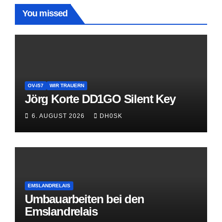
You missed
OV-I57
WIR TRAUERN
Jörg Korte DD1GO Silent Key
6. AUGUST 2026
DH0SK
EMSLANDRELAIS
Umbauarbeiten bei den
Emslandrelais