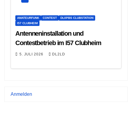
AMATEURFUNK
CONTEST
DL0PBS CLUBSTATION
I57 CLUBHEIM
Antenneninstallation und
Contestbetrieb im I57 Clubheim
5. JULI 2026
DL2LD
Anmelden