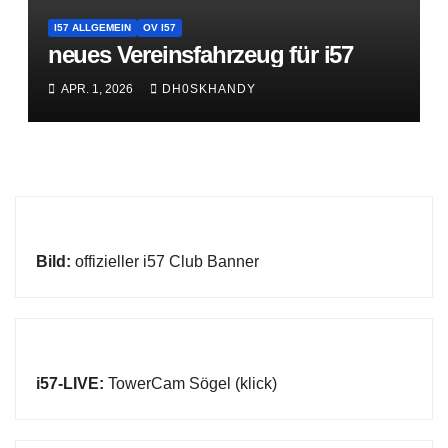
I57 ALLGEMEIN
OV I57
neues Vereinsfahrzeug für i57
APR. 1, 2026
DH0SKHANDY
Bild:
offizieller i57 Club Banner
i57-LIVE:
TowerCam Sögel (klick)