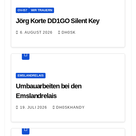
OV-I57
WIR TRAUERN
Jörg Korte DD1GO Silent Key
6. AUGUST 2026
DH0SK
EMSLANDRELAIS
Umbauarbeiten bei den
Emslandrelais
19. JULI 2026
DH0SKHANDY