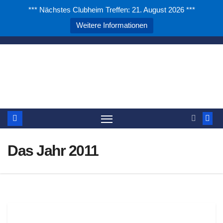
*** Nächstes Clubheim Treffen: 21. August 2026 ***
Weitere Informationen
Zum
Inhalt
DARC e.V. - OV Papenburg
springen
zwischen Waterkant und Binnenland
Das Jahr 2011