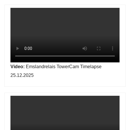
Video:
Emslandrelais TowerCam Timelapse
25.12.2025