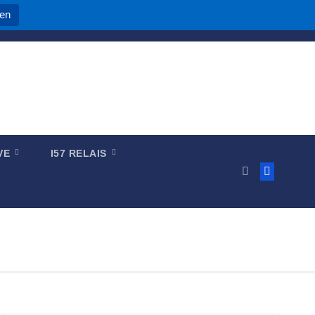
nen
IVE
I57 RELAIS