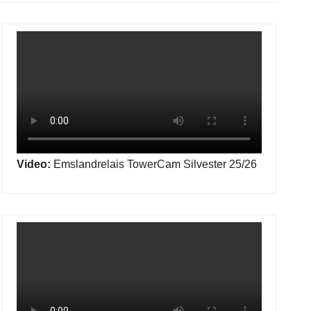
Video:
Emslandrelais TowerCam Silvester 25/26