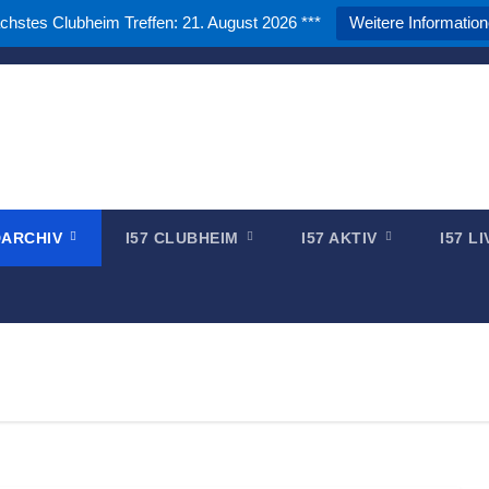
chstes Clubheim Treffen: 21. August 2026 ***
Weitere Informatio
DARC e.V. - OV Papenburg
zwischen Waterkant und Binnenland
LDARCHIV
I57 CLUBHEIM
I57 AKTIV
I57 L