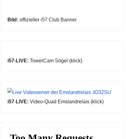
Bild:
offizieller i57 Club Banner
i57-LIVE:
TowerCam Sögel (klick)
i57
-
LIVE:
Video-Quad Emslandrelais (klick)