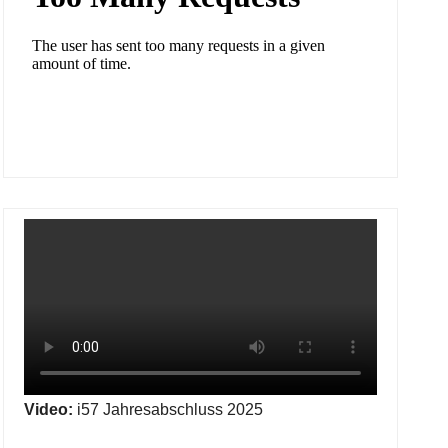
Video:
i57 Jahresabschluss 2025