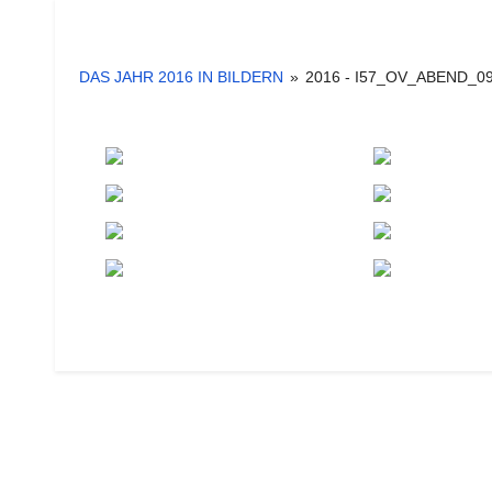
DAS JAHR 2016 IN BILDERN
»
2016 - I57_OV_ABEND_0