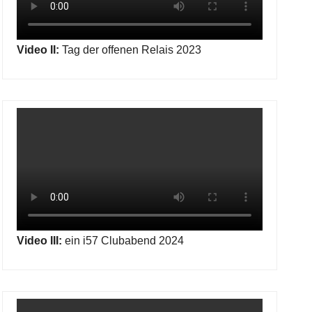
Video II:
Tag der offenen Relais 2023
Video III:
ein i57 Clubabend 2024