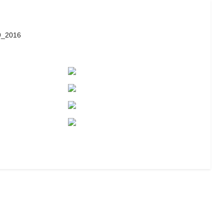
9_2016