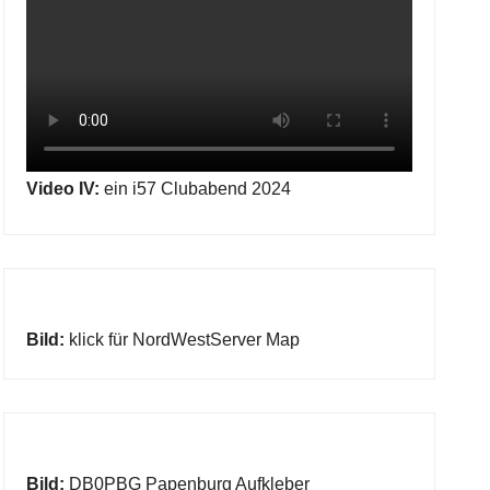
Video IV:
ein i57 Clubabend 2024
Bild:
klick für NordWestServer Map
Bild:
DB0PBG Papenburg Aufkleber